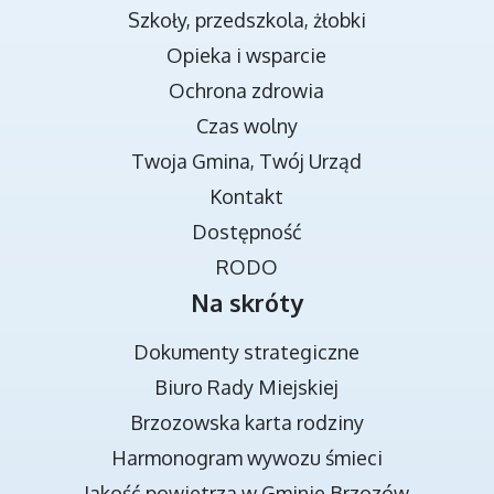
Szkoły, przedszkola, żłobki
Opieka i wsparcie
Ochrona zdrowia
Czas wolny
Twoja Gmina, Twój Urząd
TRANSMISJA OBRAD RADY MIEJSKIEJ
Kontakt
Dostępność
RODO
Na skróty
Dokumenty strategiczne
Biuro Rady Miejskiej
Brzozowska karta rodziny
DOKUMENTY STRATEGICZNE
Harmonogram wywozu śmieci
Jakość powietrza w Gminie Brzozów