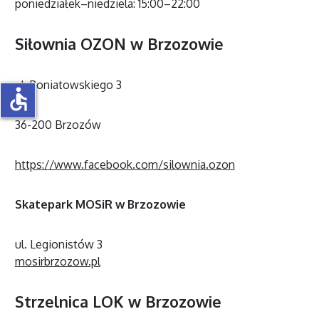
poniedziałek–niedziela: 15:00–22:00
Siłownia OZON w Brzozowie
ul. Poniatowskiego 3
accessible
36-200 Brzozów
https://www.facebook.com/silownia.ozon
Skatepark MOSiR w Brzozowie
ul. Legionistów 3
mosirbrzozow.pl
Strzelnica LOK w Brzozowie