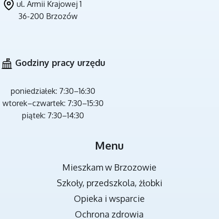
ul. Armii Krajowej 1
36-200 Brzozów
CZYSTE POWIETRZE
Godziny pracy urzędu
poniedziałek: 7:30–16:30
wtorek–czwartek: 7:30–15:30
piątek: 7:30–14:30
MIEJSCA REKREACJI
Menu
Mieszkam w Brzozowie
Szkoły, przedszkola, żłobki
Opieka i wsparcie
Ochrona zdrowia