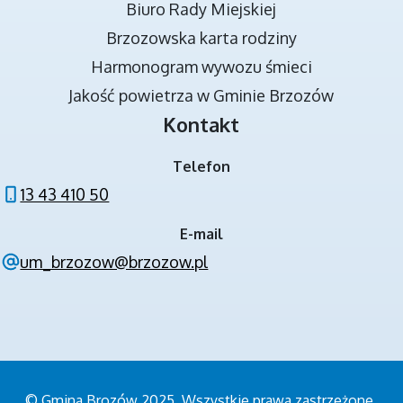
Biuro Rady Miejskiej
Brzozowska karta rodziny
DOKUMENTY STRATEGICZNE
Harmonogram wywozu śmieci
Jakość powietrza w Gminie Brzozów
Kontakt
Telefon
13 43 410 50
E-mail
NOWA JAKOŚĆ KSZTAŁCENIA W GMINIE
um_brzozow@brzozow.pl
BRZOZÓW - PROJEKT
© Gmina Brozów 2025. Wszystkie prawa zastrzeżone.