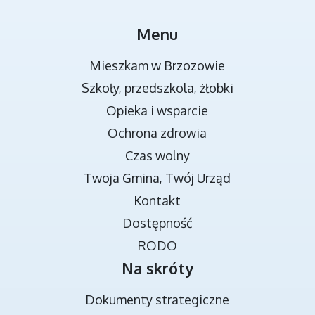
MIEJSCA REKREACJI
Menu
Mieszkam w Brzozowie
Szkoły, przedszkola, żłobki
Opieka i wsparcie
Ochrona zdrowia
Czas wolny
Twoja Gmina, Twój Urząd
TRANSMISJA OBRAD RADY MIEJSKIEJ
Kontakt
Dostępność
RODO
Na skróty
Dokumenty strategiczne