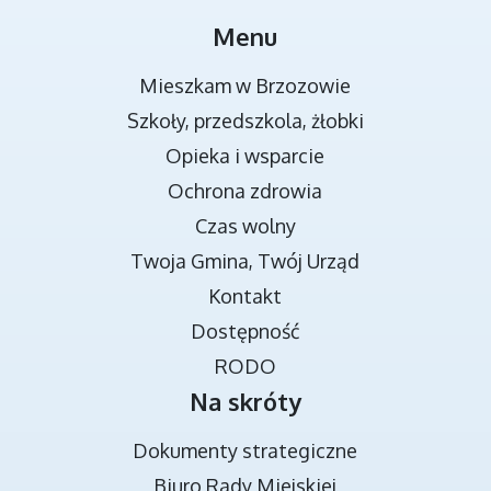
MIEJSCA REKREACJI
Menu
Mieszkam w Brzozowie
Szkoły, przedszkola, żłobki
Opieka i wsparcie
Ochrona zdrowia
Czas wolny
Twoja Gmina, Twój Urząd
TRANSMISJA OBRAD RADY MIEJSKIEJ
Kontakt
Dostępność
RODO
Na skróty
Dokumenty strategiczne
Biuro Rady Miejskiej