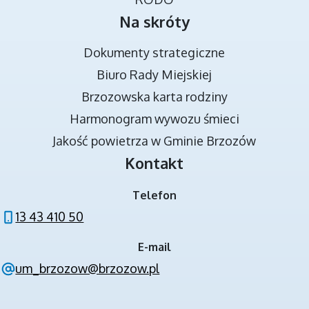
Na skróty
Dokumenty strategiczne
Biuro Rady Miejskiej
Brzozowska karta rodziny
DOKUMENTY STRATEGICZNE
Harmonogram wywozu śmieci
Jakość powietrza w Gminie Brzozów
Kontakt
Telefon
13 43 410 50
E-mail
NOWA JAKOŚĆ KSZTAŁCENIA W GMINIE
um_brzozow@brzozow.pl
BRZOZÓW - PROJEKT