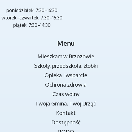
poniedziałek: 7:30–16:30
wtorek–czwartek: 7:30–15:30
piątek: 7:30–14:30
MIEJSCA REKREACJI
Menu
Mieszkam w Brzozowie
Szkoły, przedszkola, żłobki
Opieka i wsparcie
Ochrona zdrowia
Czas wolny
Twoja Gmina, Twój Urząd
TRANSMISJA OBRAD RADY MIEJSKIEJ
Kontakt
Dostępność
RODO