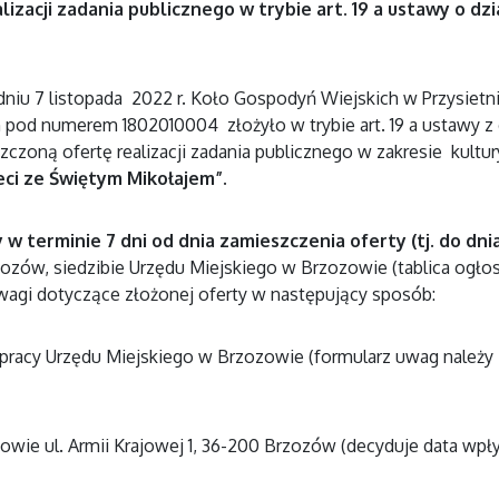
izacji zadania publicznego w trybie art. 19 a ustawy o dzi
niu 7 listopada 2022 r. Koło Gospodyń Wiejskich w Przysietni
od numerem 1802010004 złożyło w trybie art. 19 a ustawy z dn
czoną ofertę realizacji zadania publicznego w zakresie kultury
ci ze Świętym Mikołajem”.
 w terminie 7 dni od dnia zamieszczenia oferty (tj. do dnia 
zozów, siedzibie Urzędu Miejskiego w Brzozowie (tablica ogłos
agi dotyczące złożonej oferty w następujący sposób:
racy Urzędu Miejskiego w Brzozowie (formularz uwag należy zł
zowie ul. Armii Krajowej 1, 36-200 Brzozów (decyduje data wpł