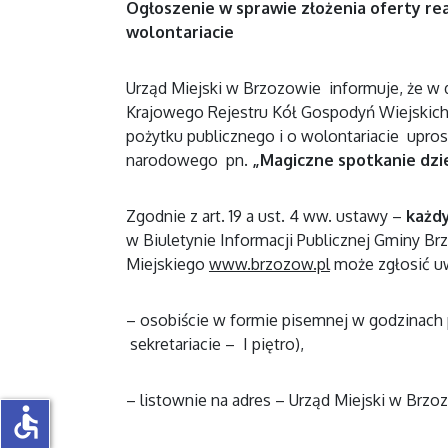
Ogłoszenie w sprawie złożenia oferty real
wolontariacie
Urząd Miejski w Brzozowie informuje, że w d
Krajowego Rejestru Kół Gospodyń Wiejskich p
pożytku publicznego i o wolontariacie uprosz
narodowego pn.
„Magiczne spotkanie dzie
Zgodnie z art. 19 a ust. 4 ww. ustawy –
każdy
w Biuletynie Informacji Publicznej Gminy Br
Miejskiego
www.brzozow.pl
może zgłosić uw
– osobiście w formie pisemnej w godzinach p
sekretariacie – I piętro),
– listownie na adres – Urząd Miejski w Brzo
accessible