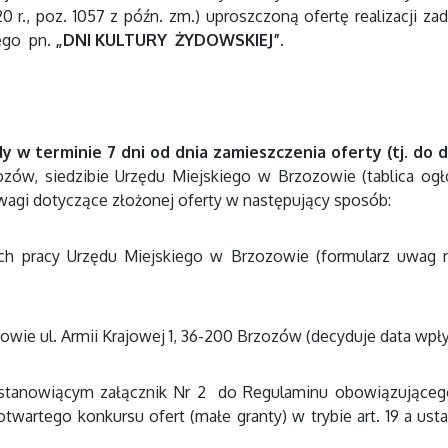
0 r., poz. 1057 z późn. zm.) uproszczoną ofertę realizacji zad
wego pn.
„DNI KULTURY ŻYDOWSKIEJ”.
y w terminie 7 dni od dnia zamieszczenia oferty (tj. do 
zozów, siedzibie Urzędu Miejskiego w Brzozowie (tablica ogł
agi dotyczące złożonej oferty w następujący sposób:
h pracy Urzędu Miejskiego w Brzozowie (formularz uwag na
zowie ul. Armii Krajowej 1, 36-200 Brzozów (decyduje data wpł
 stanowiącym załącznik Nr 2 do Regulaminu obowiązującego
otwartego konkursu ofert (małe granty) w trybie art. 19 a usta