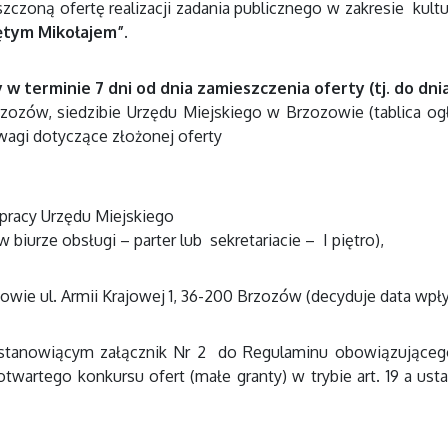
czoną ofertę realizacji zadania publicznego w zakresie kultur
ętym Mikołajem”.
 w terminie 7 dni od dnia zamieszczenia oferty (tj. do dnia
rzozów, siedzibie Urzędu Miejskiego w Brzozowie (tablica og
agi dotyczące złożonej oferty
pracy Urzędu Miejskiego
biurze obsługi – parter lub sekretariacie – I piętro),
zowie ul. Armii Krajowej 1, 36-200 Brzozów (decyduje data wpł
 stanowiącym załącznik Nr 2 do Regulaminu obowiązującego
otwartego konkursu ofert (małe granty) w trybie art. 19 a usta