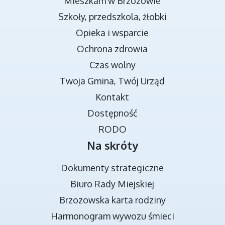
Mieszkam w Brzozowie
Szkoły, przedszkola, żłobki
Opieka i wsparcie
Ochrona zdrowia
Czas wolny
Twoja Gmina, Twój Urząd
TRANSMISJA OBRAD RADY MIEJSKIEJ
Kontakt
Dostępność
RODO
Na skróty
Dokumenty strategiczne
Biuro Rady Miejskiej
Brzozowska karta rodziny
DOKUMENTY STRATEGICZNE
Harmonogram wywozu śmieci