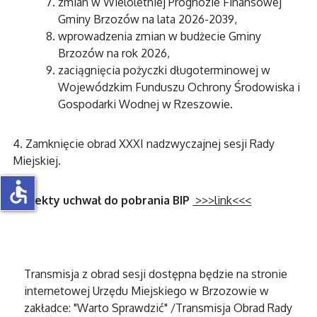
zmian w Wieloletniej Prognozie Finansowej
Gminy Brzozów na lata 2026-2039,
wprowadzenia zmian w budżecie Gminy
Brzozów na rok 2026,
zaciągnięcia pożyczki długoterminowej w
Wojewódzkim Funduszu Ochrony Środowiska i
Gospodarki Wodnej w Rzeszowie.
4. Zamknięcie obrad XXXI nadzwyczajnej sesji Rady
Miejskiej.
accessible
Projekty uchwał do pobrania BIP
>>>link<<<
Transmisja z obrad sesji dostępna będzie na stronie
internetowej Urzędu Miejskiego w Brzozowie w
zakładce: "Warto Sprawdzić" /Transmisja Obrad Rady