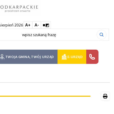
 sierpień 2026
A+
A-
■◩
TWOJA GMINA, TWÓJ URZĄD
E-URZĄD
Druk