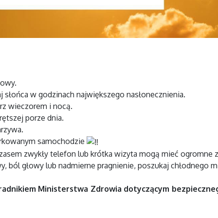
łowy.
aj słońca w godzinach największego nasłonecznienia.
trz wieczorem i nocą.
ętszej porze dnia.
arzywa.
aparkowanym samochodzie
czasem zwykły telefon lub krótka wizyta mogą mieć ogromne z
wy, ból głowy lub nadmierne pragnienie, poszukaj chłodnego m
radnikiem Ministerstwa Zdrowia dotyczącym bezpieczneg