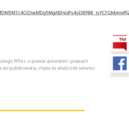
IyMDM5MTc4ODIwMDg5MgABHoiPs4yDB988_tyYCFGMymvRJZ
tego 1994 r. o prawie autorskim i prawach
a ani publikowana, chyba że właściciel serwisu