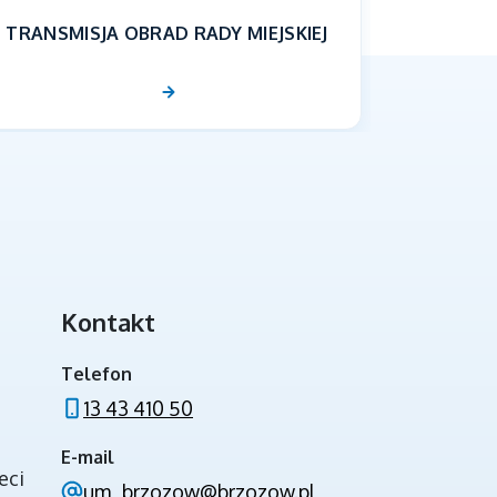
TRANSMISJA OBRAD RADY MIEJSKIEJ
Kontakt
INWESTYCJE ZE ŚRODKÓW BUDŻETU
PAŃSTWA
Telefon
13 43 410 50
E-mail
eci
um_brzozow@brzozow.pl