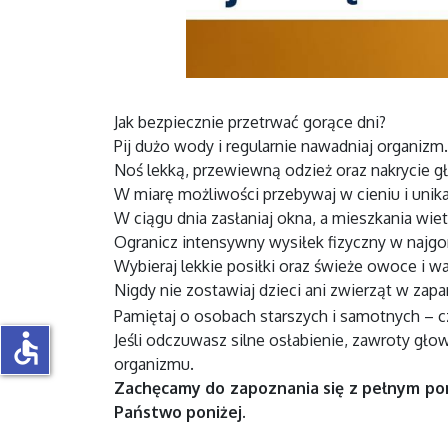
Jak bezpiecznie przetrwać gorące dni?
Pij dużo wody i regularnie nawadniaj organizm.
Noś lekką, przewiewną odzież oraz nakrycie g
W miarę możliwości przebywaj w cieniu i unik
W ciągu dnia zasłaniaj okna, a mieszkania wie
Ogranicz intensywny wysiłek fizyczny w najgor
Wybieraj lekkie posiłki oraz świeże owoce i w
Nigdy nie zostawiaj dzieci ani zwierząt w z
Pamiętaj o osobach starszych i samotnych – 
accessible
Jeśli odczuwasz silne osłabienie, zawroty gło
organizmu.
Zachęcamy do zapoznania się z pełnym po
Państwo poniżej.