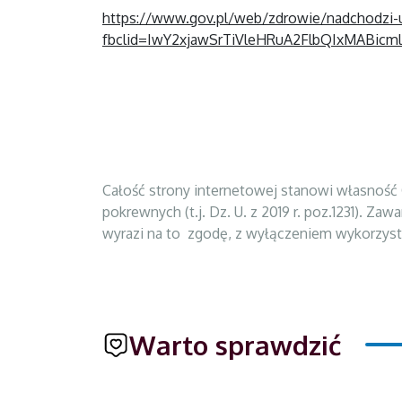
https://www.gov.pl/web/zdrowie/nadchodzi-u
fbclid=IwY2xjawSrTiVleHRuA2FlbQIxMA
Całość strony internetowej stanowi własność 
pokrewnych (t.j. Dz. U. z 2019 r. poz.1231). 
wyrazi na to zgodę, z wyłączeniem wykorzysta
Warto sprawdzić