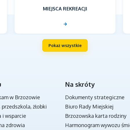
MIEJSCA REKREACJI
Pokaż wszystkie
u
Na skróty
NOWA JAKOŚĆ KSZTAŁCENIA W GMINIE
BRZOZÓW - PROJEKT
kam w Brzozowie
Dokumenty strategiczne
, przedszkola, żłobki
Biuro Rady Miejskiej
 i wsparcie
Brzozowska karta rodziny
na zdrowia
Harmonogram wywozu śmi