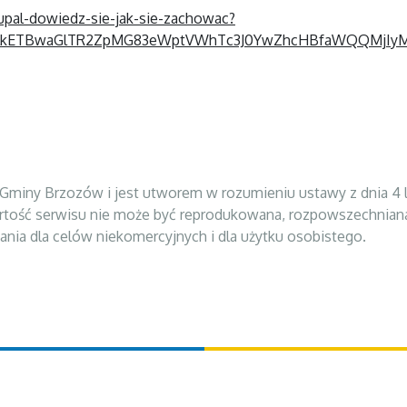
pal-dowiedz-sie-jak-sie-zachowac?
BicmlkETBwaGlTR2ZpMG83eWptVWhTc3J0YwZhcHBfaWQQMj
Gminy Brzozów i jest utworem w rozumieniu ustawy z dnia 4 lu
Zawartość serwisu nie może być reprodukowana, rozpowszechnian
nia dla celów niekomercyjnych i dla użytku osobistego.