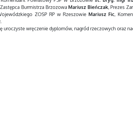
n.: Komendant Powiatowy PSP w Brzozowie
st. bryg. mgr in
 Zastępca Burmistrza Brzozowa
Mariusz Bieńczak
, Prezes Z
u Wojewódzkiego ZOSP RP w Rzeszowie
Mariusz Fic
, Kome
.
ę uroczyste wręczenie dyplomów, nagród rzeczowych oraz na