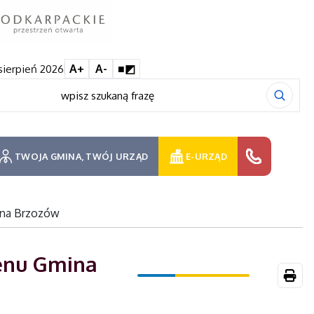
 sierpień 2026
A+
A-
■◩
TWOJA GMINA, TWÓJ URZĄD
E-URZĄD
ina Brzozów
renu Gmina
Druk