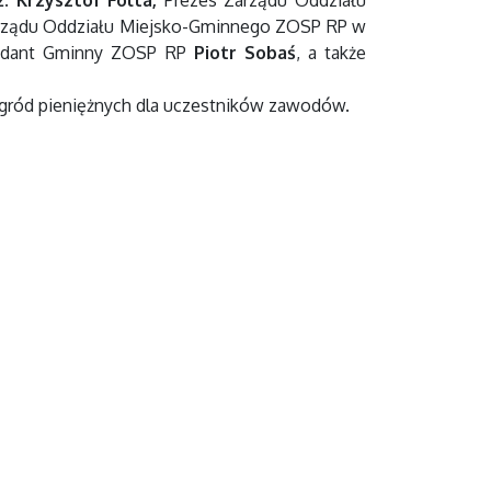
ż. Krzysztof Folta,
Prezes Zarządu Oddziału
arządu Oddziału Miejsko-Gminnego ZOSP RP w
ndant Gminny ZOSP RP
Piotr Sobaś
, a także
gród pieniężnych dla uczestników zawodów.