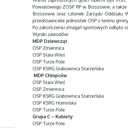
Wśród zaproszonych gości obecni byli m.i
Powiatowego ZOSP RP w Brzozowie, a także
Brzozowie oraz członek Zarządu Oddział
przedstawiciele jednostek OSP z terenu gminy
Po zakończeniu zmagań sportowych odbyło si
Wyniki zawodów:
MDP Dziewcząt
OSP Zmiennica
OSP Stara Wieś
OSP Turze Pole
OSP KSRG Grabownica Starzeńska
MDP Chłopców
OSP Stara Wieś
OSP Zmiennica
OSP KSRG Grabownica Starzeńska
OSP KSRG Humniska
OSP Turze Pole
Grupa C – Kobiety
OSP Turze Pole