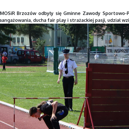
MOSiR Brzozów
odbyły się Gminne Zawody Sportowo-P
ngażowania, ducha fair play i strażackiej pasji, udział wzi