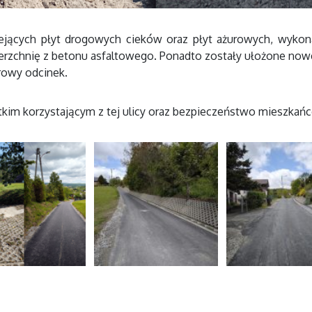
ejących płyt drogowych cieków oraz płyt ażurowych, wyk
zchnię z betonu asfaltowego. Ponadto zostały ułożone nowe c
rowy odcinek.
stkim korzystającym z tej ulicy oraz bezpieczeństwo mieszkań