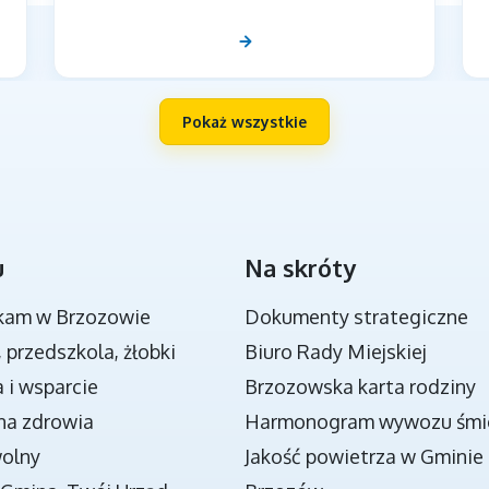
Pokaż wszystkie
u
Na skróty
NOWA JAKOŚĆ KSZTAŁCENIA W GMINIE
BRZOZÓW - PROJEKT
kam w Brzozowie
Dokumenty strategiczne
, przedszkola, żłobki
Biuro Rady Miejskiej
 i wsparcie
Brzozowska karta rodziny
na zdrowia
Harmonogram wywozu śmi
wolny
Jakość powietrza w Gminie