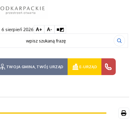
 6 sierpień 2026
A+
A-
■◩
TWOJA GMINA, TWÓJ URZĄD
E-URZĄD
Druk