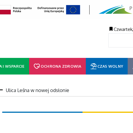
Czwartek,
A I WSPARCIE
OCHRONA ZDROWIA
CZAS WOLNY
Ulica Leśna w nowej odsłonie