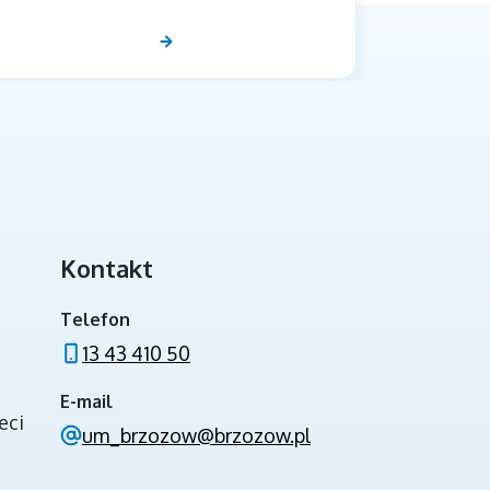
Kontakt
INWESTYCJE ZE ŚRODKÓW BUDŻETU
PAŃSTWA
Telefon
13 43 410 50
E-mail
eci
um_brzozow@brzozow.pl