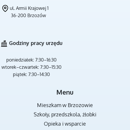
ul. Armii Krajowej 1
36-200 Brzozów
CZYSTE POWIETRZE
Godziny pracy urzędu
poniedziałek: 7:30–16:30
wtorek–czwartek: 7:30–15:30
piątek: 7:30–14:30
MIEJSCA REKREACJI
Menu
Mieszkam w Brzozowie
Szkoły, przedszkola, żłobki
Opieka i wsparcie