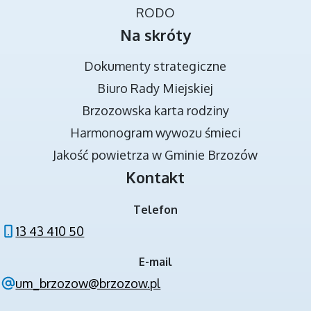
RODO
Na skróty
Dokumenty strategiczne
Biuro Rady Miejskiej
Brzozowska karta rodziny
DOKUMENTY STRATEGICZNE
Harmonogram wywozu śmieci
Jakość powietrza w Gminie Brzozów
Kontakt
Telefon
13 43 410 50
E-mail
NOWA JAKOŚĆ KSZTAŁCENIA W GMINIE
um_brzozow@brzozow.pl
BRZOZÓW - PROJEKT