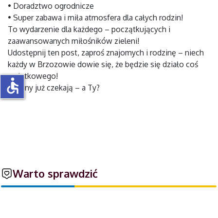
• Doradztwo ogrodnicze
• Super zabawa i miła atmosfera dla całych rodzin!
To wydarzenie dla każdego – początkujących i
zaawansowanych miłośników zieleni!
Udostępnij ten post, zaproś znajomych i rodzinę – niech
każdy w Brzozowie dowie się, że będzie się działo coś
wyjątkowego!
accessible
Rośliny już czekają – a Ty?
Warto sprawdzić