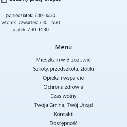
poniedziałek: 7:30–16:30
wtorek–czwartek: 7:30–15:30
piątek: 7:30–14:30
MIEJSCA REKREACJI
Menu
Mieszkam w Brzozowie
Szkoły, przedszkola, żłobki
Opieka i wsparcie
Ochrona zdrowia
Czas wolny
Twoja Gmina, Twój Urząd
TRANSMISJA OBRAD RADY MIEJSKIEJ
Kontakt
Dostępność