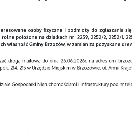
teresowane osoby fizyczne i podmioty do zgłaszania s
olne położone na działkach nr 2259, 2252/2, 2252/1, 225
ch własność Gminy Brzozów, w zamian za pozyskane dre
szać drogą mailową do dnia 26.06.2026r. na adres um_brzo
ok. 214, 215 w Urzędzie Miejskim w Brzozowie, ul. Armii Krajow
e Gospodarki Nieruchomościami i Infrastruktury pod nr telefon