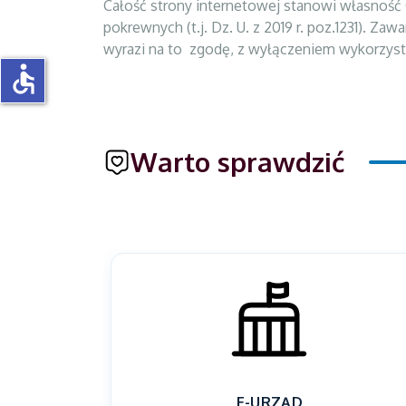
Całość strony internetowej stanowi własność 
pokrewnych (t.j. Dz. U. z 2019 r. poz.1231). 
wyrazi na to zgodę, z wyłączeniem wykorzysta
accessible
Warto sprawdzić
E-URZĄD