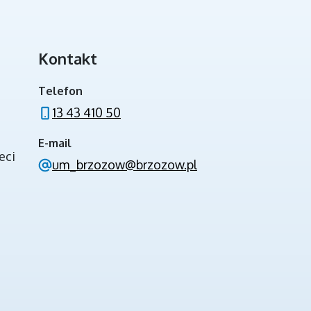
Kontakt
INWESTYCJE ZE ŚRODKÓW BUDŻETU
PAŃSTWA
Telefon
13 43 410 50
E-mail
eci
um_brzozow@brzozow.pl