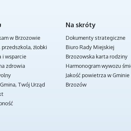
u
Na skróty
NOWA JAKOŚĆ KSZTAŁCENIA W GMINIE
BRZOZÓW - PROJEKT
kam w Brzozowie
Dokumenty strategiczne
, przedszkola, żłobki
Biuro Rady Miejskiej
 i wsparcie
Brzozowska karta rodziny
na zdrowia
Harmonogram wywozu śmi
wolny
Jakość powietrza w Gminie
Gmina, Twój Urząd
Brzozów
kt
pność
O