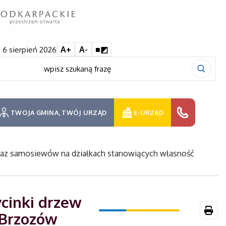
 6 sierpień 2026
A+
A-
■◩
TWOJA GMINA, TWÓJ URZĄD
E-URZĄD
oraz samosiewów na działkach stanowiących własność
cinki drzew
 Brzozów
Druk