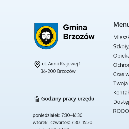
Men
DOKUMENTY STRATEGICZNE
Miesz
Szkoły
Opieka
ul. Armii Krajowej 1
Ochro
36-200 Brzozów
Czas 
Twoja 
Konta
Godziny pracy urzędu
Dostę
ROD
PROGRAMY REALIZOWANE ZE
poniedziałek: 7:30–16:30
ŚRODKÓW BUDŻETU PAŃSTWA
wtorek–czwartek: 7:30–15:30