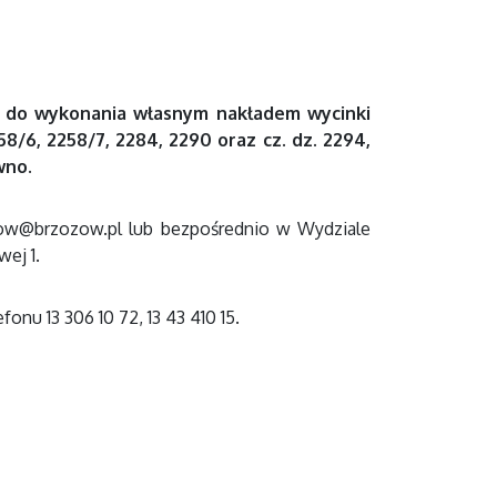
ię do wykonania własnym nakładem wycinki
8/6, 2258/7, 2284, 2290 oraz cz. dz. 2294,
wno.
zow@brzozow.pl lub bezpośrednio w Wydziale
ej 1.
u 13 306 10 72, 13 43 410 15.